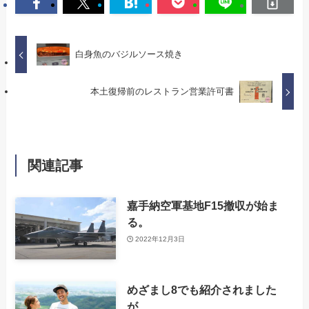
白身魚のバジルソース焼き
本土復帰前のレストラン営業許可書
関連記事
嘉手納空軍基地F15撤収が始ま
る。
2022年12月3日
めざまし8でも紹介されました
が、、、