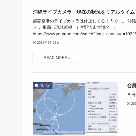
沖縄ライブカメラ 現在の状況をリアルタイム
那覇空港のライブカメラは休止してるようです。 沖
メラ 那覇市琉球新報 ↓ 宜野湾市大謝名 ↓
https://www.youtube.com/watch?time_continue=10225
2018年9月29日
台
気づき
５日
20