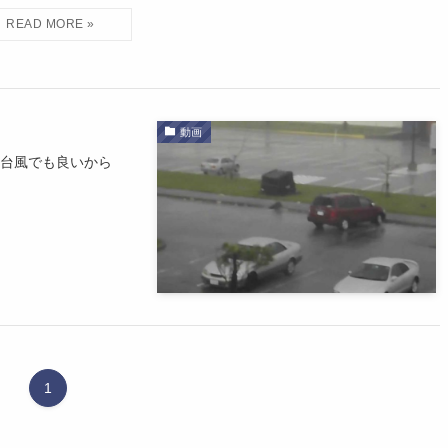
動画
も台風でも良いから
1