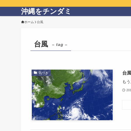
沖縄をチンダミ
ホーム
台風
台風
– tag –
台
気づき
もう
20