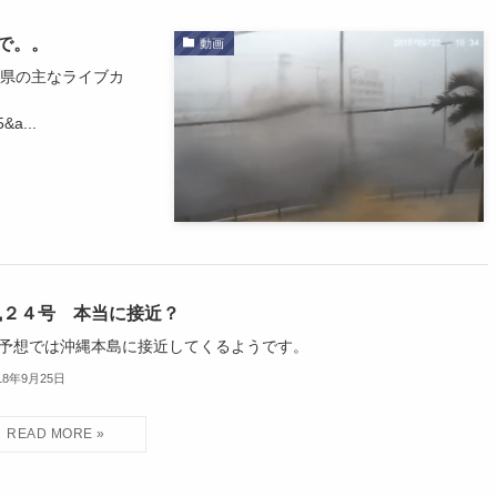
で。。
動画
縄県の主なライブカ
&a...
風２４号 本当に接近？
予想では沖縄本島に接近してくるようです。
18年9月25日