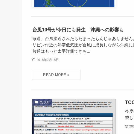
台風10号が今日にも発生 沖縄への影響も
毎週、台風接近されたらたまったもんじゃありません
リピン付近の熱帯低気圧が台風に成長しながら沖縄に
普通はもっと太平洋側できち...
2018年7月18日
TCC
気づき
今度
戒し
20