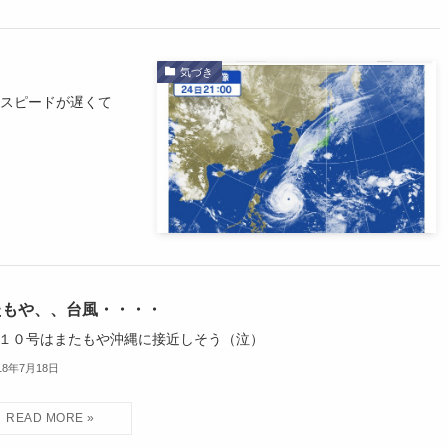
気づき
 スピードが遅くて
たもや、、台風・・・・
１０号はまたもや沖縄に接近しそう（泣）
18年7月18日