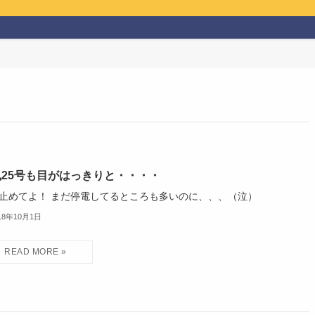
風25号も目がはっきりと・・・・
止めてよ！ まだ停電してるところも多いのに、、、（泣）
18年10月1日