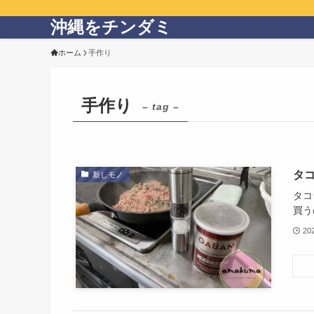
沖縄をチンダミ
ホーム
手作り
手作り
– tag –
タ
新しモノ
タコ
買う
20