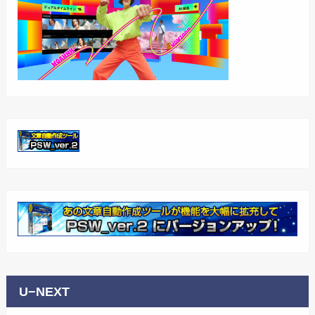
U−NEXT