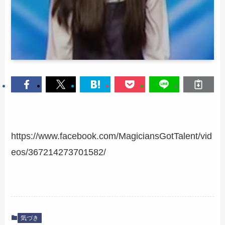
https://www.facebook.com/MagiciansGotTalent/vid
eos/367214273701582/
気づき